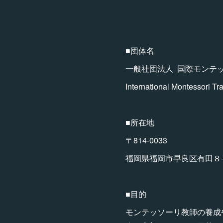
■団体名
一般社団法人 国際モンテ
International Montessori Tr
■所在地
〒814-0033
福岡県福岡市早良区有田８−1
■目的
モンテッソーリ教師の養成