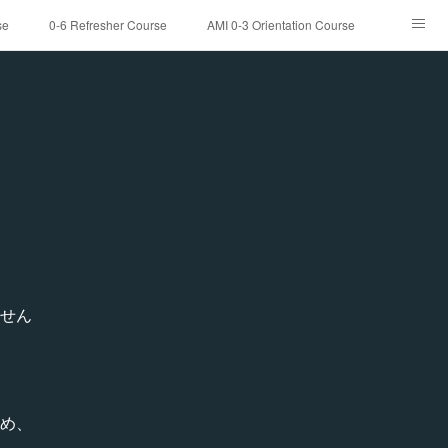
se
0-6 Refresher Course
AMI 0-3 Orientation Course
求人案内
せん
め、