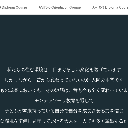
6 Diploma Course
AMI 3-6 Orientation Course
AMI 0-3 Diploma Cour
Work Shops & Seminars
Contact
受講者の声
Facilities
私たちの住む環境は、目まぐるしい変化を遂げています
しかしながら、昔から変わっていないのは人間の本質です
もの成長においても、その道筋は、昔も今も全く変わっていま
モンテッソーリ教育を通して
子どもが本来持っている自分で自分を成長させる力を信じ
な環境を準備し見守っていける大人を一人でも多く輩出するた