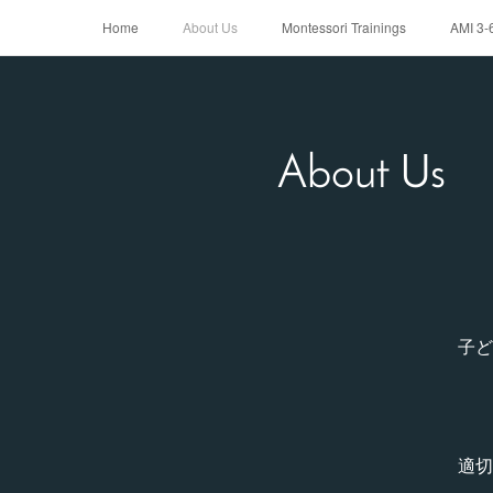
Home
About Us
Montessori Trainings
AMI 3-
Faculty
About Us
子ど
適切