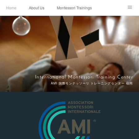
Home
About Us
Montessori Trainings
AMI 3-6 Diploma Course
AMI 3-6 Orientation Course
AMI 0-3 Diploma Course
0-6 Refresher Course
AMI 0-3 Orientation Course
Faculty
Work Shops & Seminars
Contact
受講者の声
Facilities
求人案内
International Montessori Training Center
AMI 国際モンテッソーリ トレーニングセンター 福岡