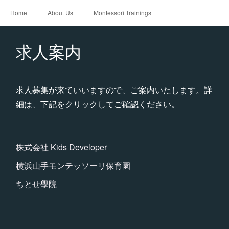
Home
About Us
Montessori Trainings
AMI 3-6 Diploma Course
AMI 3-6 Orientation Course
求人案内
AMI 0-3 Diploma Course
0-6 Refresher Course
AMI 0-3 Orientation Course
Faculty
Work Shops & Seminars
求人募集が来ていいますので、ご案内いたします。詳
細は、下記をクリックしてご確認ください。
Contact
受講者の声
Facilities
求人案内
株式会社 Kids Developer
横浜山手モンテッソーリ保育園
ちとせ學院